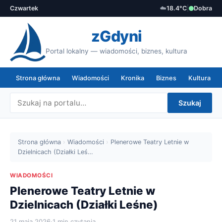
Czwartek
☁️
18.4°C
|
Dobra
zGdyni
Portal lokalny — wiadomości, biznes, kultura
Strona główna
Wiadomości
Kronika
Biznes
Kultura
Szukaj
Strona główna
›
Wiadomości
›
Plenerowe Teatry Letnie w
Dzielnicach (Działki Leś…
WIADOMOŚCI
Plenerowe Teatry Letnie w
Dzielnicach (Działki Leśne)
21 maja 2026
·
1 min czytania