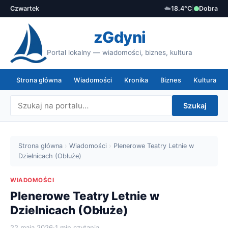
Czwartek
☁️
18.4°C
|
Dobra
zGdyni
Portal lokalny — wiadomości, biznes, kultura
Strona główna
Wiadomości
Kronika
Biznes
Kultura
Szukaj
Strona główna
›
Wiadomości
›
Plenerowe Teatry Letnie w
Dzielnicach (Obłuże)
WIADOMOŚCI
Plenerowe Teatry Letnie w
Dzielnicach (Obłuże)
22 maja 2026
·
1 min czytania