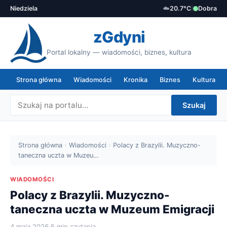
Niedziela
☁️
20.7°C
|
Dobra
zGdyni
Portal lokalny — wiadomości, biznes, kultura
Strona główna
Wiadomości
Kronika
Biznes
Kultura
Szukaj
Strona główna
›
Wiadomości
›
Polacy z Brazylii. Muzyczno-
taneczna uczta w Muzeu…
WIADOMOŚCI
Polacy z Brazylii. Muzyczno-
taneczna uczta w Muzeum Emigracji
4 maja 2026
·
5 min czytania