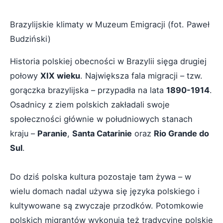
Brazylijskie klimaty w Muzeum Emigracji (fot. Paweł
Budziński)
Historia polskiej obecności w Brazylii sięga drugiej
połowy
XIX wieku
. Największa fala migracji – tzw.
gorączka brazylijska – przypadła na lata
1890-1914
.
Osadnicy z ziem polskich zakładali swoje
społeczności głównie w południowych stanach
kraju –
Paranie
,
Santa Catarinie
oraz
Rio Grande do
Sul
.
Do dziś polska kultura pozostaje tam żywa – w
wielu domach nadal używa się języka polskiego i
kultywowane są zwyczaje przodków. Potomkowie
polskich migrantów wykonują też tradycyjne polskie