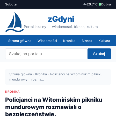
Sobota
☁️
20.7°C
|
Dobra
zGdyni
Portal lokalny — wiadomości, biznes, kultura
Strona główna
Wiadomości
Kronika
Biznes
Kultura
Szukaj
Strona główna
›
Kronika
›
Policjanci na Witomińskim pikniku
mundurowym rozma…
KRONIKA
Policjanci na Witomińskim pikniku
mundurowym rozmawiali o
bezpieczeństwie.