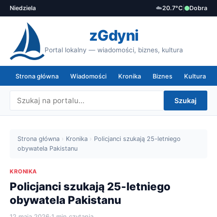
Niedziela
☁️
20.7°C
|
Dobra
zGdyni
Portal lokalny — wiadomości, biznes, kultura
Strona główna
Wiadomości
Kronika
Biznes
Kultura
Szukaj
Strona główna
›
Kronika
›
Policjanci szukają 25-letniego
obywatela Pakistanu
KRONIKA
Policjanci szukają 25-letniego
obywatela Pakistanu
12 maja 2026
·
1 min czytania