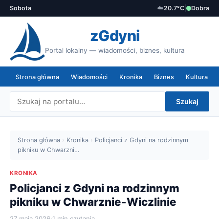
Sobota
☁️
20.7°C
|
Dobra
zGdyni
Portal lokalny — wiadomości, biznes, kultura
Strona główna
Wiadomości
Kronika
Biznes
Kultura
Szukaj
Strona główna
›
Kronika
›
Policjanci z Gdyni na rodzinnym
pikniku w Chwarzni…
KRONIKA
Policjanci z Gdyni na rodzinnym
pikniku w Chwarznie-Wiczlinie
27 maja 2026
·
1 min czytania