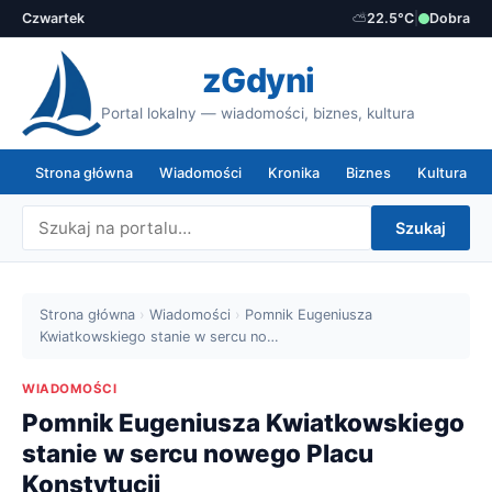
Czwartek
⛅
22.5°C
|
Dobra
zGdyni
Portal lokalny — wiadomości, biznes, kultura
Strona główna
Wiadomości
Kronika
Biznes
Kultura
Szukaj
Strona główna
›
Wiadomości
›
Pomnik Eugeniusza
Kwiatkowskiego stanie w sercu no…
WIADOMOŚCI
Pomnik Eugeniusza Kwiatkowskiego
stanie w sercu nowego Placu
Konstytucji