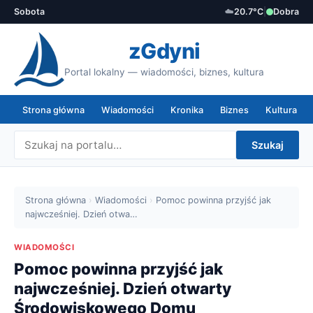
Sobota
☁️
20.7°C
|
Dobra
zGdyni
Portal lokalny — wiadomości, biznes, kultura
Strona główna
Wiadomości
Kronika
Biznes
Kultura
Szukaj
Strona główna
›
Wiadomości
›
Pomoc powinna przyjść jak
najwcześniej. Dzień otwa…
WIADOMOŚCI
Pomoc powinna przyjść jak
najwcześniej. Dzień otwarty
Środowiskowego Domu