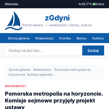
Niedziela
☁️
20.7°C
|
Dobra
zGdyni
Portal lokalny — wiadomości, biznes, kultura
Strona główna
Wiadomości
Kronika
Biznes
Kultura
Szukaj
Strona główna
›
Wiadomości
›
Pomorska metropolia na
horyzoncie. Komisje sejmowe…
WIADOMOŚCI
Pomorska metropolia na horyzoncie.
Komisje sejmowe przyjęły projekt
ustawy