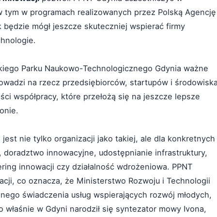
 w tym w programach realizowanych przez Polską Agencję
k będzie mógł jeszcze skuteczniej wspierać firmy
chnologie.
orskiego Parku Naukowo-Technologicznego Gdynia ważne
prowadzi na rzecz przedsiębiorców, startupów i środowisk
ści współpracy, które przełożą się na jeszcze lepsze
onie.
t nie tylko organizacji jako takiej, ale dla konkretnych
ja, doradztwo innowacyjne, udostępnianie infrastruktury,
kering innowacji czy działalność wdrożeniowa. PPNT
cji, co oznacza, że Ministerstwo Rozwoju i Technologii
lnego świadczenia usług wspierających rozwój młodych,
o właśnie w Gdyni narodził się syntezator mowy Ivona,