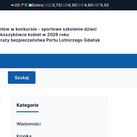
☁️
20.7°C
|
Dobra
|
USD
3,73
EUR
4,30
CHF
4,60
GBP
5,02
tów w konkursie - sportowe szkolenie dzieci
 koszykówce kobiet w 2026 roku
traży bezpieczeństwa Portu Lotniczego Gdańsk
Szukaj
Kategorie
Wiadomości
Kronika