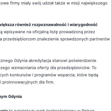
owe firmy miały swój udział także w misji największego
większa również rozpoznawalność i wiarygodność
są wpisywane na oficjalną listę prowadzoną przez
wia przedsiębiorcom znalezienie sprawdzonych partnerów
znego Gdynia akredytacja stanowi potwierdzenie
zego wzmacniania oferty dla przedsiębiorców. To
cych konkursów i programów wsparcia, które będą
i proinnowacyjnych dla firm.
nym Gdynia
ynia
to największy park technologiczny w Polsce,