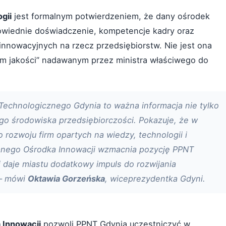
gii
jest formalnym potwierdzeniem, że dany ośrodek
powiednie doświadczenie, kompetencje kadry oraz
nnowacyjnych na rzecz przedsiębiorstw. Nie jest ona
em jakości” nadawanym przez ministra właściwego do
echnologicznego Gdynia to ważna informacja nie tylko
ego środowiska przedsiębiorczości. Pokazuje, że w
rozwoju firm opartych na wiedzy, technologii i
nego Ośrodka Innowacji wzmacnia pozycję PPNT
i daje miastu dodatkowy impuls do rozwijania
 – mówi
Oktawia Gorzeńska
, wiceprezydentka Gdyni.
 Innowacji
pozwoli PPNT Gdynia uczestniczyć w