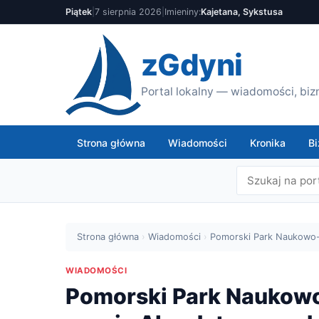
Piątek
|
7 sierpnia 2026
|
Imieniny:
Kajetana, Sykstusa
zGdyni
Portal lokalny — wiadomości, bizn
Strona główna
Wiadomości
Kronika
Bi
Strona główna
›
Wiadomości
›
Pomorski Park Naukowo-
WIADOMOŚCI
Pomorski Park Naukow