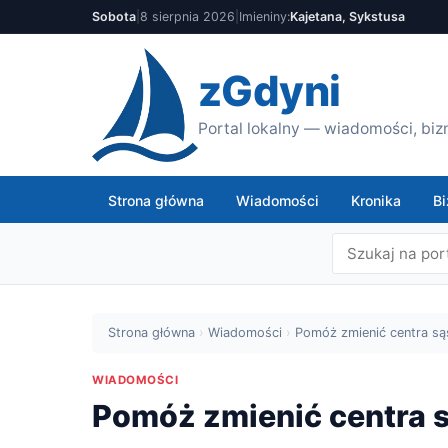
Sobota
|
8 sierpnia 2026
|
Imieniny:
Kajetana, Sykstusa
zGdyni
Portal lokalny — wiadomości, bizn
Strona główna
Wiadomości
Kronika
Bi
Strona główna
›
Wiadomości
›
Pomóż zmienić centra sąs
WIADOMOŚCI
Pomóż zmienić centra s