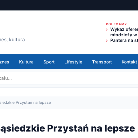
POLECAMY
Wykaz oferen
młodzieży w
es, kultura
Pantera na s
znes
Kultura
Sport
Lifestyle
Transport
Kontakt
iedzkie Przystań na lepsze
ąsiedzkie Przystań na lepsze