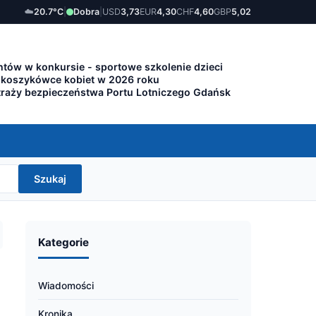
☁️
20.7°C
|
Dobra
|
USD
3,73
EUR
4,30
CHF
4,60
GBP
5,02
tów w konkursie - sportowe szkolenie dzieci
 koszykówce kobiet w 2026 roku
traży bezpieczeństwa Portu Lotniczego Gdańsk
Szukaj
Kategorie
Wiadomości
Kronika