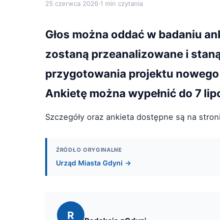
25 czerwca 2026
·
1 min czytania
Głos można oddać w badaniu ank
zostaną przeanalizowane i stan
przygotowania projektu nowego 
Ankietę można wypełnić do 7 lip
Szczegóły oraz ankieta dostępne są na stro
ŹRÓDŁO ORYGINALNE
Urząd Miasta Gdyni →
R