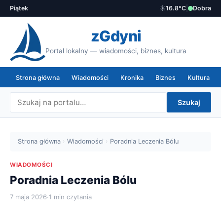
Piątek
☀️
16.8°C
|
Dobra
zGdyni
Portal lokalny — wiadomości, biznes, kultura
Strona główna
Wiadomości
Kronika
Biznes
Kultura
Szukaj
Strona główna
›
Wiadomości
›
Poradnia Leczenia Bólu
WIADOMOŚCI
Poradnia Leczenia Bólu
7 maja 2026
·
1 min czytania