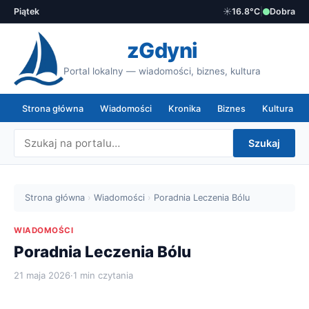
Piątek
☀️
16.8°C
|
Dobra
zGdyni
Portal lokalny — wiadomości, biznes, kultura
Strona główna
Wiadomości
Kronika
Biznes
Kultura
Szukaj
Strona główna
›
Wiadomości
›
Poradnia Leczenia Bólu
WIADOMOŚCI
Poradnia Leczenia Bólu
21 maja 2026
·
1 min czytania