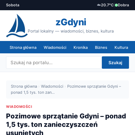
Sobota
☁️
20.7°C
|
Dobra
zGdyni
Portal lokalny — wiadomości, biznes, kultura
Strona główna
Wiadomości
Kronika
Biznes
Kultura
Szukaj
Strona główna
›
Wiadomości
›
Pozimowe sprzątanie Gdyni –
ponad 1,5 tys. ton zan…
WIADOMOŚCI
Pozimowe sprzątanie Gdyni – ponad
1,5 tys. ton zanieczyszczeń
usuniętych