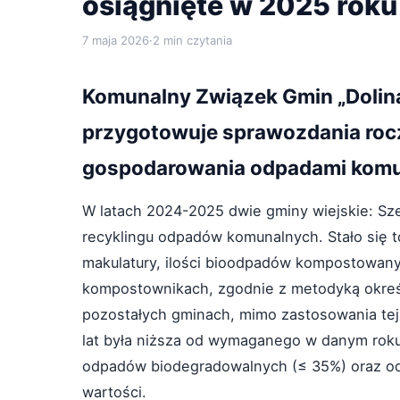
osiągnięte w 2025 roku
7 maja 2026
·
2 min czytania
Komunalny Związek Gmin „Dolina
przygotowuje sprawozdania roczn
gospodarowania odpadami komun
W latach 2024-2025 dwie gminy wiejskie: 
recyklingu odpadów komunalnych. Stało się to
makulatury, ilości bioodpadów kompostowa
kompostownikach, zgodnie z metodyką określ
pozostałych gminach, mimo zastosowania te
lat była niższa od wymaganego w danym roku
odpadów biodegradowalnych (≤ 35%) oraz o
wartości.