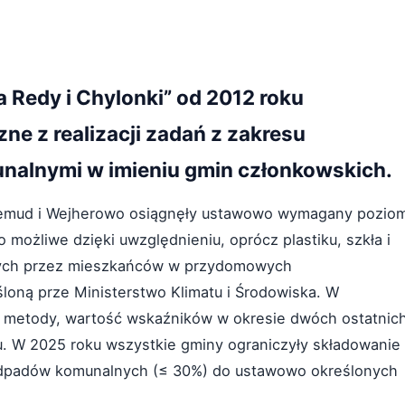
 Redy i Chylonki” od 2012 roku
e z realizacji zadań z zakresu
alnymi w imieniu gmin członkowskich.
Szemud i Wejherowo osiągnęły ustawowo wymagany pozio
 możliwe dzięki uwzględnieniu, oprócz plastiku, szkła i
nych przez mieszkańców w przydomowych
oną prze Ministerstwo Klimatu i Środowiska. W
j metody, wartość wskaźników w okresie dwóch ostatnic
. W 2025 roku wszystkie gminy ograniczyły składowanie
dpadów komunalnych (≤ 30%) do ustawowo określonych