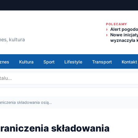
POLECAMY
Alert pogod
Nowe inicjat
es, kultura
wyznaczyła k
znes
Kultura
Sport
Lifestyle
Transport
Kontakt
aniczenia składowania osią…
graniczenia składowania