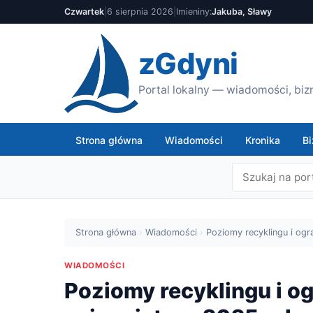
Czwartek
|
6 sierpnia 2026
|
Imieniny:
Jakuba, Sławy
zGdyni
Portal lokalny — wiadomości, bizn
Strona główna
Wiadomości
Kronika
Bi
Strona główna
›
Wiadomości
›
Poziomy recyklingu i ogr
WIADOMOŚCI
Poziomy recyklingu i o