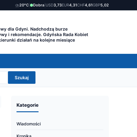
⛈️
20°C
|
Dobra
|
USD
3,73
EUR
4,31
CHF
4,61
GBP
5,02
owy dla Gdyni. Nadchodzą burze
ywy i rekomendacje. Gdyńska Rada Kobiet
ierunki działań na kolejne miesiące
Szukaj
Kategorie
Wiadomości
Kronika