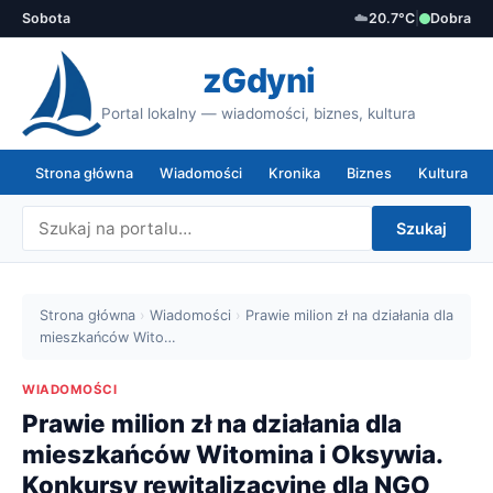
Sobota
☁️
20.7°C
|
Dobra
zGdyni
Portal lokalny — wiadomości, biznes, kultura
Strona główna
Wiadomości
Kronika
Biznes
Kultura
Szukaj
Strona główna
›
Wiadomości
›
Prawie milion zł na działania dla
mieszkańców Wito…
WIADOMOŚCI
Prawie milion zł na działania dla
mieszkańców Witomina i Oksywia.
Konkursy rewitalizacyjne dla NGO