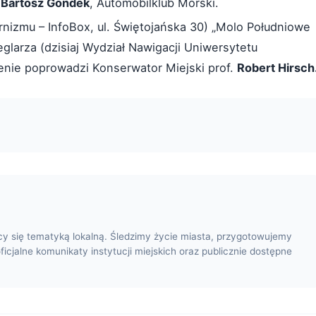
i
Bartosz Gondek
, Automobilklub Morski.
izmu – InfoBox, ul. Świętojańska 30) „Molo Południowe
larza (dzisiaj Wydział Nawigacji Uniwersytetu
enie poprowadzi Konserwator Miejski prof.
Robert Hirsch
cy się tematyką lokalną. Śledzimy życie miasta, przygotowujemy
oficjalne komunikaty instytucji miejskich oraz publicznie dostępne