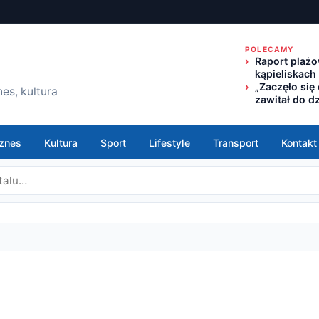
POLECAMY
Raport plażo
kąpieliskach
„Zaczęło się
es, kultura
zawitał do d
znes
Kultura
Sport
Lifestyle
Transport
Kontakt