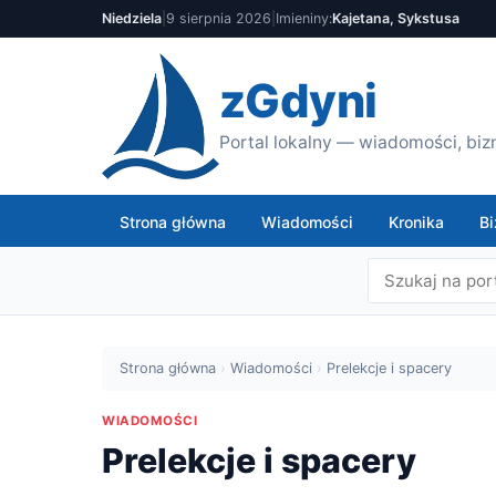
Niedziela
|
9 sierpnia 2026
|
Imieniny:
Kajetana, Sykstusa
zGdyni
Portal lokalny — wiadomości, bizn
Strona główna
Wiadomości
Kronika
Bi
Strona główna
›
Wiadomości
›
Prelekcje i spacery
WIADOMOŚCI
Prelekcje i spacery