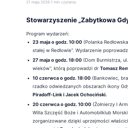
21 maja 2026
·
1 min czytania
Stowarzyszenie „Zabytkowa Gdyni
Program wydarzeń:
23 maja o godz. 10:00
(Polanka Redłowska 
stałej w Redłowie”. Wydarzenie poprowad
27 maja o godz. 18:00
(Dom Burmistrza, ul
wieków”, którą poprowadzi dr
Tomasz Rem
10 czerwca o godz. 18:00
(Bankowiec, bra
rzadko odwiedzanych obszarach ikony Gd
Piradoff-Link i Jacek Ochociński.
20 czerwca o godz. 10:00
(Żołnierzy I Arm
Willa Szczęść Boże i Automobilklub Mors
zorganizowane dzięki uprzejmości właścici