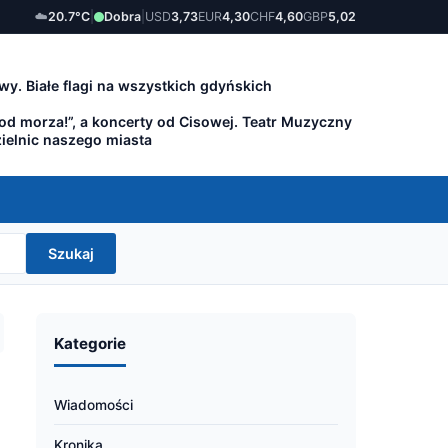
☁️
20.7°C
|
Dobra
|
USD
3,73
EUR
4,30
CHF
4,60
GBP
5,02
wy. Białe flagi na wszystkich gdyńskich
 od morza!”, a koncerty od Cisowej. Teatr Muzyczny
zielnic naszego miasta
Szukaj
Kategorie
Wiadomości
Kronika