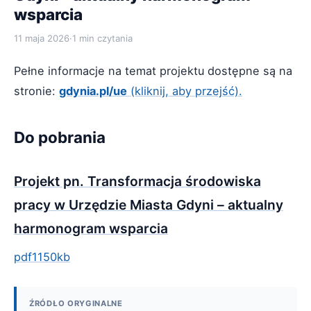
wsparcia
11 maja 2026
·
1 min czytania
Pełne informacje na temat projektu dostępne są na
stronie:
gdynia.pl/ue
(kliknij, aby przejść).
Do pobrania
Projekt pn. Transformacja środowiska
pracy w Urzędzie Miasta Gdyni – aktualny
harmonogram wsparcia
pdf
1150kb
ŹRÓDŁO ORYGINALNE