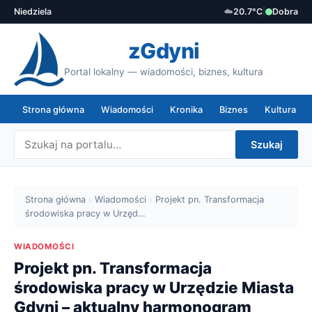
Niedziela
☁️
20.7°C
|
Dobra
zGdyni
Portal lokalny — wiadomości, biznes, kultura
Strona główna
Wiadomości
Kronika
Biznes
Kultura
Szukaj
Strona główna
›
Wiadomości
›
Projekt pn. Transformacja
środowiska pracy w Urzęd…
WIADOMOŚCI
Projekt pn. Transformacja
środowiska pracy w Urzędzie Miasta
Gdyni – aktualny harmonogram