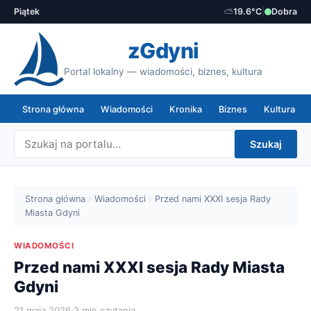
Piątek
⛅
19.6°C
|
Dobra
zGdyni
Portal lokalny — wiadomości, biznes, kultura
Strona główna
Wiadomości
Kronika
Biznes
Kultura
Szukaj
Strona główna
›
Wiadomości
›
Przed nami XXXI sesja Rady
Miasta Gdyni
WIADOMOŚCI
Przed nami XXXI sesja Rady Miasta
Gdyni
21 maja 2026
·
3 min czytania