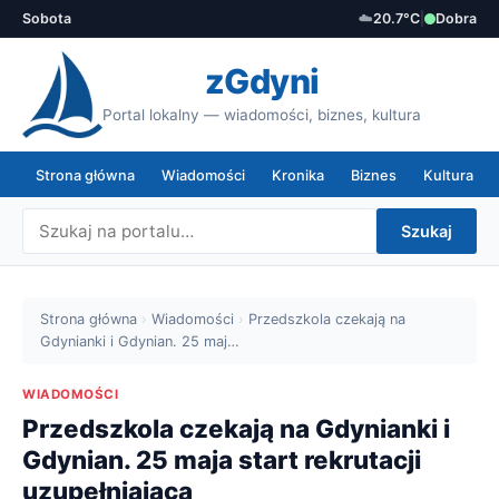
Sobota
☁️
20.7°C
|
Dobra
zGdyni
Portal lokalny — wiadomości, biznes, kultura
Strona główna
Wiadomości
Kronika
Biznes
Kultura
Szukaj
Strona główna
›
Wiadomości
›
Przedszkola czekają na
Gdynianki i Gdynian. 25 maj…
WIADOMOŚCI
Przedszkola czekają na Gdynianki i
Gdynian. 25 maja start rekrutacji
uzupełniająca