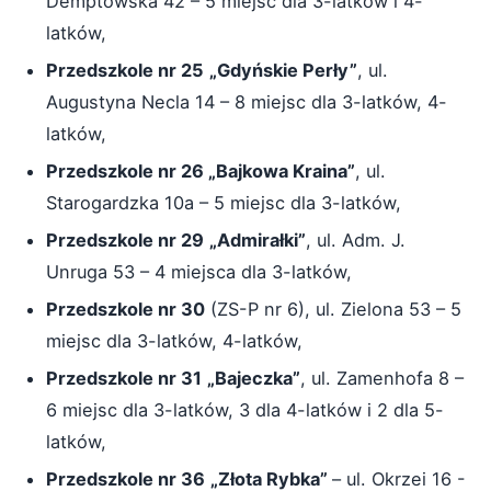
Demptowska 42 – 5 miejsc dla 3-latków i 4-
latków,
Przedszkole nr 25
„Gdyńskie Perły”
, ul.
Augustyna Necla 14 – 8 miejsc dla 3-latków, 4-
latków,
Przedszkole nr 26 „Bajkowa Kraina”
, ul.
Starogardzka 10a – 5 miejsc dla 3-latków,
Przedszkole nr 29
„Admirałki”
, ul. Adm. J.
Unruga 53 – 4 miejsca dla 3-latków,
Przedszkole nr 30
(ZS-P nr 6), ul. Zielona 53 – 5
miejsc dla 3-latków, 4-latków,
Przedszkole nr 31
„Bajeczka”
, ul. Zamenhofa 8 –
6 miejsc dla 3-latków, 3 dla 4-latków i 2 dla 5-
latków,
Przedszkole nr 36
„Złota Rybka”
– ul. Okrzei 16 -