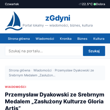
Czwartek
⛅
22.5°C
|
Dobra
zGdyni
Portal lokalny — wiadomości, biznes, kultura
Strona główna
Wiadomości
Kronika
Biznes
Kultura
Szukaj
Strona główna
›
Wiadomości
›
Przemysław Dyakowski ze
Srebrnym Medalem „Zasłużon…
WIADOMOŚCI
Przemysław Dyakowski ze Srebrnym
Medalem „Zasłużony Kulturze Gloria
Artis”