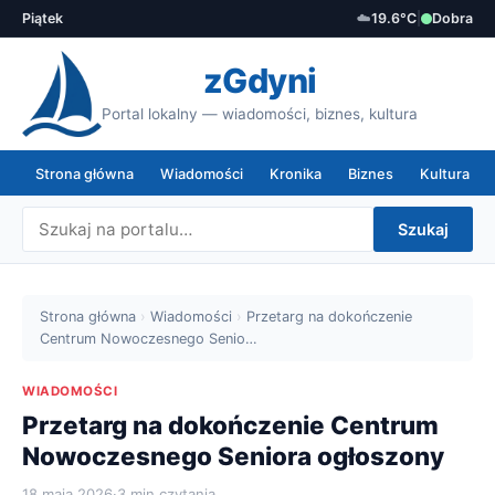
Piątek
☁️
19.6°C
|
Dobra
zGdyni
Portal lokalny — wiadomości, biznes, kultura
Strona główna
Wiadomości
Kronika
Biznes
Kultura
Szukaj
Strona główna
›
Wiadomości
›
Przetarg na dokończenie
Centrum Nowoczesnego Senio…
WIADOMOŚCI
Przetarg na dokończenie Centrum
Nowoczesnego Seniora ogłoszony
18 maja 2026
·
3 min czytania