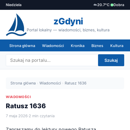
Niedziela
☁️
20.7°C
|
Dobra
zGdyni
Portal lokalny — wiadomości, biznes, kultura
Strona główna
Wiadomości
Kronika
Biznes
Kultura
Szukaj
Strona główna
›
Wiadomości
›
Ratusz 1636
WIADOMOŚCI
Ratusz 1636
7 maja 2026
·
2 min czytania
Zapraszamy do lektury nowego Ratusza