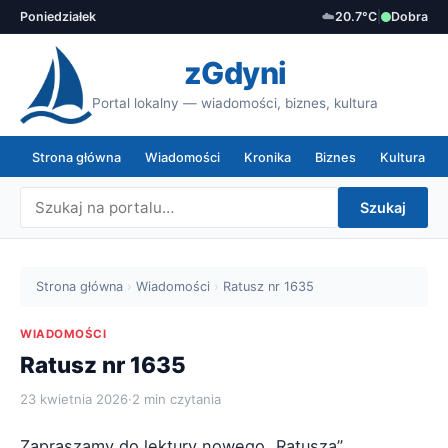
Poniedziałek
☁️
20.7°C
|
Dobra
zGdyni
Portal lokalny — wiadomości, biznes, kultura
Strona główna
Wiadomości
Kronika
Biznes
Kultura
Szukaj
Strona główna
›
Wiadomości
›
Ratusz nr 1635
WIADOMOŚCI
Ratusz nr 1635
23 kwietnia 2026
·
2 min czytania
Zapraszamy do lektury nowego „Ratusza”