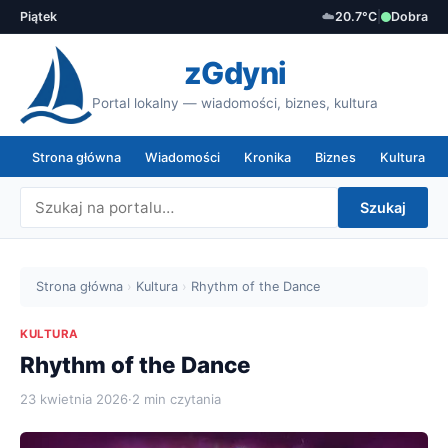
Piątek
☁️
20.7°C
|
Dobra
zGdyni
Portal lokalny — wiadomości, biznes, kultura
Strona główna
Wiadomości
Kronika
Biznes
Kultura
Szukaj
Strona główna
›
Kultura
›
Rhythm of the Dance
KULTURA
Rhythm of the Dance
23 kwietnia 2026
·
2 min czytania