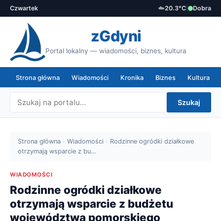
Czwartek
☁️
20.3°C
|
Dobra
zGdyni
Portal lokalny — wiadomości, biznes, kultura
Strona główna
Wiadomości
Kronika
Biznes
Kultura
Szukaj
Strona główna
›
Wiadomości
›
Rodzinne ogródki działkowe
otrzymają wsparcie z bu…
WIADOMOŚCI
Rodzinne ogródki działkowe
otrzymają wsparcie z budżetu
województwa pomorskiego