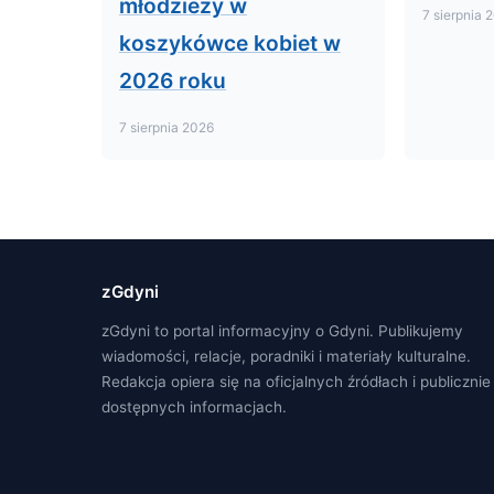
młodzieży w
7 sierpnia 
koszykówce kobiet w
2026 roku
7 sierpnia 2026
zGdyni
zGdyni to portal informacyjny o Gdyni. Publikujemy
wiadomości, relacje, poradniki i materiały kulturalne.
Redakcja opiera się na oficjalnych źródłach i publicznie
dostępnych informacjach.