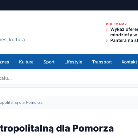
POLECAMY
Wykaz oferen
młodzieży w
es, kultura
Pantera na s
znes
Kultura
Sport
Lifestyle
Transport
Kontakt
opolitalną dla Pomorza
tropolitalną dla Pomorza