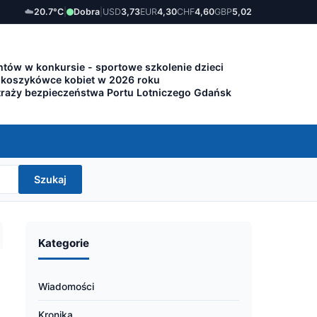
☁️
20.7°C
|
Dobra
|
USD
3,73
EUR
4,30
CHF
4,60
GBP
5,02
tów w konkursie - sportowe szkolenie dzieci
 koszykówce kobiet w 2026 roku
traży bezpieczeństwa Portu Lotniczego Gdańsk
Szukaj
Kategorie
Wiadomości
Kronika