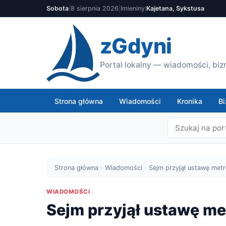
Sobota
|
8 sierpnia 2026
|
Imieniny:
Kajetana, Sykstusa
zGdyni
Portal lokalny — wiadomości, bizn
Strona główna
Wiadomości
Kronika
Bi
Strona główna
›
Wiadomości
›
Sejm przyjął ustawę metr
WIADOMOŚCI
Sejm przyjął ustawę me