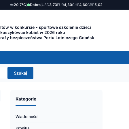
☁️
20.7°C
|
Dobra
|
USD
3,73
EUR
4,30
CHF
4,60
GBP
5,02
tów w konkursie - sportowe szkolenie dzieci
 koszykówce kobiet w 2026 roku
traży bezpieczeństwa Portu Lotniczego Gdańsk
Szukaj
Kategorie
Wiadomości
Kronika