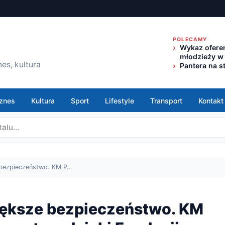
POLECAMY
Wykaz oferen
młodzieży w
es, kultura
Pantera na s
znes
Kultura
Sport
Lifestyle
Transport
Kontakt
e bezpieczeństwo. KM P…
większe bezpieczeństwo. KM