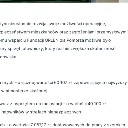
ni nieustannie rozwija swoje możliwości operacyjne,
ezpieczeństwem mieszkańców oraz zagrożeniami przemysłowymi
cemu wsparciu Fundacji ORLEN dla Pomorza możliwe było
ny sprzęt ratowniczy, który realnie zwiększa skuteczność
odowiska.
nych – o łącznej wartości 60 107 zł, zapewniających najwyższy
 w atmosferze skażonej
z z osprzętem do radiostacji – o wartości 40 100 zł,
ę ratowników w strefach niebezpiecznych
h – o wartości 7 057,17 zł, dostosowanych do pracy z szerokim