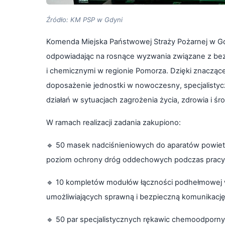
Źródło: KM PSP w Gdyni
Komenda Miejska Państwowej Straży Pożarnej w Gdy
odpowiadając na rosnące wyzwania związane z b
i chemicznymi w regionie Pomorza. Dzięki znaczą
doposażenie jednostki w nowoczesny, specjalistycz
działań w sytuacjach zagrożenia życia, zdrowia i śr
W ramach realizacji zadania zakupiono:
🔹
50 masek nadciśnieniowych do aparatów powietrz
poziom ochrony dróg oddechowych podczas pracy
🔹
10 kompletów modułów łączności podhełmowej wra
umożliwiających sprawną i bezpieczną komunikacj
🔹
50 par specjalistycznych rękawic chemoodpornyc