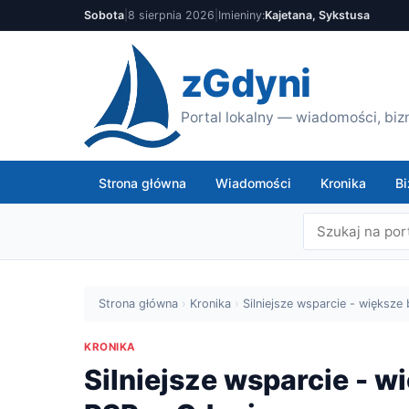
Sobota
|
8 sierpnia 2026
|
Imieniny:
Kajetana, Sykstusa
zGdyni
Portal lokalny — wiadomości, bizn
Strona główna
Wiadomości
Kronika
Bi
Strona główna
›
Kronika
›
Silniejsze wsparcie - większ
KRONIKA
Silniejsze wsparcie - 