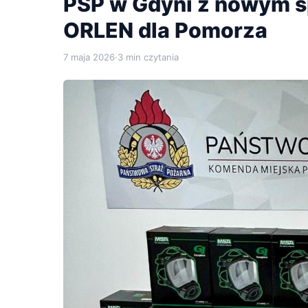
PSP w Gdyni z nowym s
ORLEN dla Pomorza
7 maja 2026
·
3 min czytania