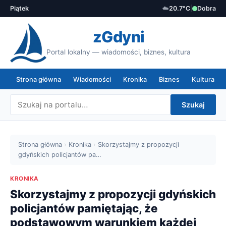
Piątek
☁️
20.7°C
|
Dobra
zGdyni
Portal lokalny — wiadomości, biznes, kultura
Strona główna
Wiadomości
Kronika
Biznes
Kultura
Szukaj
Strona główna
›
Kronika
›
Skorzystajmy z propozycji
gdyńskich policjantów pa…
KRONIKA
Skorzystajmy z propozycji gdyńskich
policjantów pamiętając, że
podstawowym warunkiem każdej