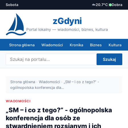
Sobota
☁️
20.7°C
|
Dobra
zGdyni
Portal lokalny — wiadomości, biznes, kultura
Strona główna
Wiadomości
Kronika
Biznes
Kultura
Szukaj
Strona główna
›
Wiadomości
›
„SM – i co z tego?” -
ogólnopolska konferencja dla…
WIADOMOŚCI
„SM – i co z tego?” - ogólnopolska
konferencja dla osób ze
stwardnieniem rozsianym i ich