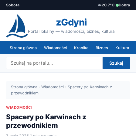
Sobota
☁️
20.7°C
|
Dobra
zGdyni
Portal lokalny — wiadomości, biznes, kultura
Strona główna
Wiadomości
Kronika
Biznes
Kultura
Szukaj
Strona główna
›
Wiadomości
›
Spacery po Karwinach z
przewodnikiem
WIADOMOŚCI
Spacery po Karwinach z
przewodnikiem
7 maja 2026
·
1 min czytania