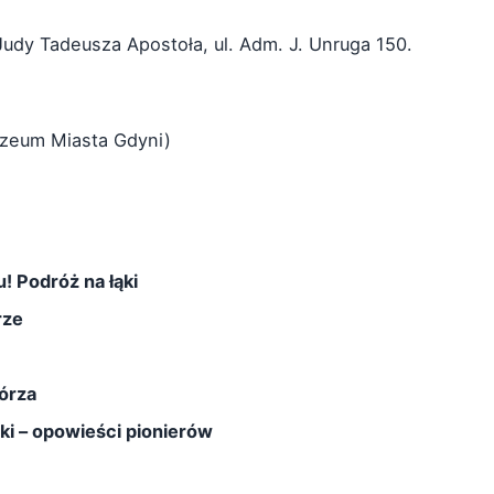
Judy Tadeusza Apostoła, ul. Adm. J. Unruga 150.
uzeum Miasta Gdyni)
! Podróż na łąki
rze
órza
rki – opowieści pionierów