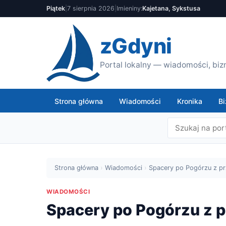
Piątek
|
7 sierpnia 2026
|
Imieniny:
Kajetana, Sykstusa
zGdyni
Portal lokalny — wiadomości, bizn
Strona główna
Wiadomości
Kronika
Bi
Strona główna
›
Wiadomości
›
Spacery po Pogórzu z p
WIADOMOŚCI
Spacery po Pogórzu z 