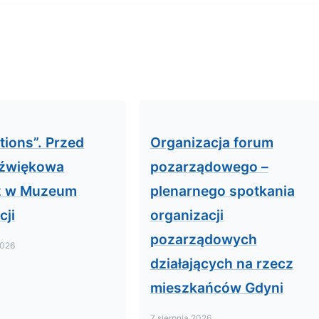
tions”. Przed
Organizacja forum
dźwiękowa
pozarządowego –
ż w Muzeum
plenarnego spotkania
cji
organizacji
pozarządowych
2026
działających na rzecz
mieszkańców Gdyni
7 sierpnia 2026