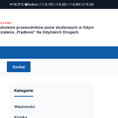
☁️
19.5°C
|
Dobra
|
USD
3,73
EUR
4,30
CHF
4,60
GBP
5,02
LECAMY
zkolenie przewodników psów służbowych w Gdyni
ziałania „Prędkość” Na Gdyńskich Drogach.
Szukaj
Kategorie
Wiadomości
Kronika