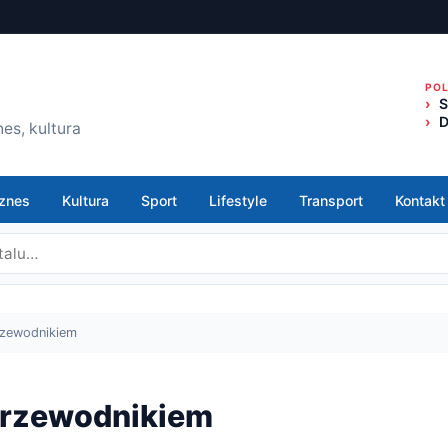
PO
S
D
es, kultura
znes
Kultura
Sport
Lifestyle
Transport
Kontakt
rzewodnikiem
przewodnikiem