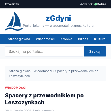
Czwartek
☁️
18.5°C
|
Dobra
zGdyni
Portal lokalny — wiadomości, biznes, kultura
Strona główna
Wiadomości
Kronika
Biznes
Kultura
Szukaj
Strona główna
›
Wiadomości
›
Spacery z przewodnikiem po
Leszczynkach
WIADOMOŚCI
Spacery z przewodnikiem po
Leszczynkach
28 kwietnia 2026
·
1 min czytania