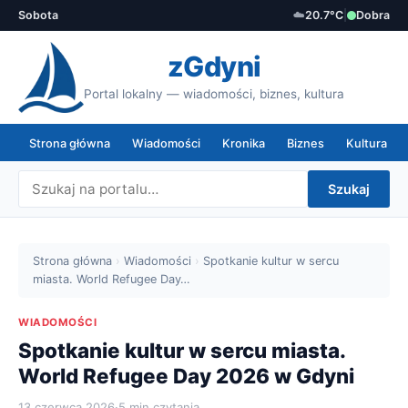
Sobota
☁️
20.7°C
|
Dobra
zGdyni
Portal lokalny — wiadomości, biznes, kultura
Strona główna
Wiadomości
Kronika
Biznes
Kultura
Szukaj
Strona główna
›
Wiadomości
›
Spotkanie kultur w sercu
miasta. World Refugee Day…
WIADOMOŚCI
Spotkanie kultur w sercu miasta.
World Refugee Day 2026 w Gdyni
13 czerwca 2026
·
5 min czytania