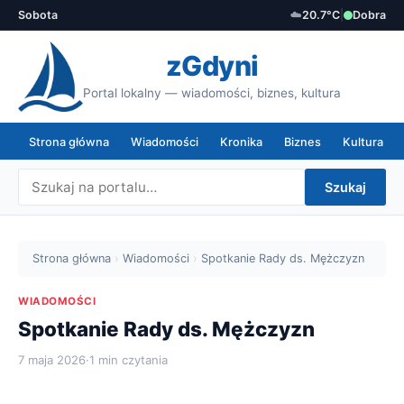
Sobota
☁️
20.7°C
|
Dobra
zGdyni
Portal lokalny — wiadomości, biznes, kultura
Strona główna
Wiadomości
Kronika
Biznes
Kultura
Szukaj
Strona główna
›
Wiadomości
›
Spotkanie Rady ds. Mężczyzn
WIADOMOŚCI
Spotkanie Rady ds. Mężczyzn
7 maja 2026
·
1 min czytania