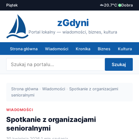
Piątek
☁️
20.7°C
|
Dobra
zGdyni
Portal lokalny — wiadomości, biznes, kultura
Strona główna
Wiadomości
Kronika
Biznes
Kultura
Szukaj
Strona główna
›
Wiadomości
›
Spotkanie z organizacjami
senioralnymi
WIADOMOŚCI
Spotkanie z organizacjami
senioralnymi
30 kwietnia 2026
·
1 min czytania