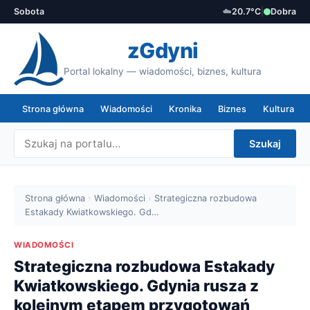
Sobota
☁️
20.7°C
|
Dobra
zGdyni
Portal lokalny — wiadomości, biznes, kultura
Strona główna
Wiadomości
Kronika
Biznes
Kultura
Szukaj
Strona główna
›
Wiadomości
›
Strategiczna rozbudowa
Estakady Kwiatkowskiego. Gd…
WIADOMOŚCI
Strategiczna rozbudowa Estakady
Kwiatkowskiego. Gdynia rusza z
kolejnym etapem przygotowań