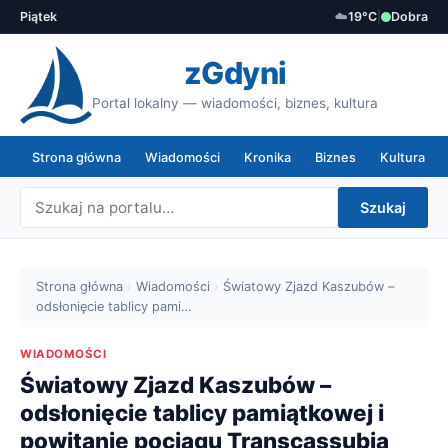
Piątek
☁️
19°C
|
Dobra
zGdyni
Portal lokalny — wiadomości, biznes, kultura
Strona główna
Wiadomości
Kronika
Biznes
Kultura
Szukaj
Strona główna
›
Wiadomości
›
Światowy Zjazd Kaszubów –
odsłonięcie tablicy pami…
WIADOMOŚCI
Światowy Zjazd Kaszubów –
odsłonięcie tablicy pamiątkowej i
powitanie pociągu Transcassubia