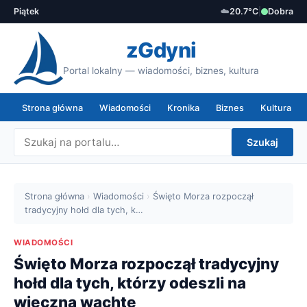
Piątek
☁️
20.7°C
|
Dobra
zGdyni
Portal lokalny — wiadomości, biznes, kultura
Strona główna
Wiadomości
Kronika
Biznes
Kultura
Szukaj
Strona główna
›
Wiadomości
›
Święto Morza rozpoczął
tradycyjny hołd dla tych, k…
WIADOMOŚCI
Święto Morza rozpoczął tradycyjny
hołd dla tych, którzy odeszli na
wieczną wachtę