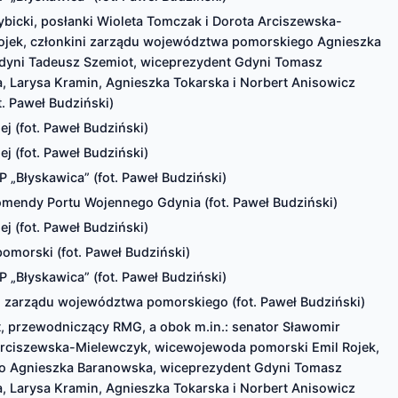
Rybicki, posłanki Wioleta Tomczak i Dorota Arciszewska-
ojek, członkini zarządu województwa pomorskiego Agnieszka
dyni Tadeusz Szemiot, wiceprezydent Gdyni Tomasz
a, Larysa Kramin, Agnieszka Tokarska i Norbert Anisowicz
t. Paweł Budziński)
j (fot. Paweł Budziński)
j (fot. Paweł Budziński)
P „Błyskawica” (fot. Paweł Budziński)
omendy Portu Wojennego Gdynia (fot. Paweł Budziński)
j (fot. Paweł Budziński)
pomorski (fot. Paweł Budziński)
P „Błyskawica” (fot. Paweł Budziński)
i zarządu województwa pomorskiego (fot. Paweł Budziński)
t, przewodniczący RMG, a obok m.in.: senator Sławomir
 Arciszewska-Mielewczyk, wicewojewoda pomorski Emil Rojek,
o Agnieszka Baranowska, wiceprezydent Gdyni Tomasz
a, Larysa Kramin, Agnieszka Tokarska i Norbert Anisowicz