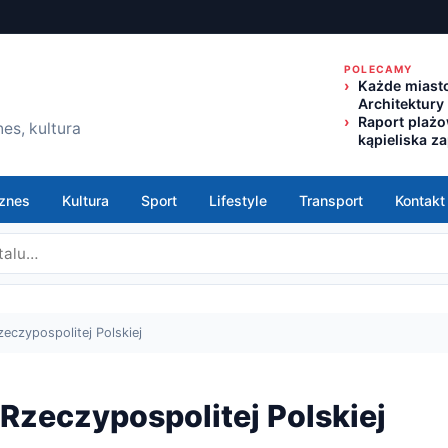
POLECAMY
Każde miasto
Architektury
Raport plaż
es, kultura
kąpieliska z
znes
Kultura
Sport
Lifestyle
Transport
Kontakt
eczypospolitej Polskiej
Rzeczypospolitej Polskiej