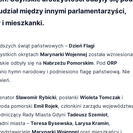
 udział między innymi parlamentarzyści,
i mieszkanki.
odszych świąt państwowych –
Dzień Flagi
szystkich okrętach
Marynarki Wojennej
została wzniesiona
jskie odbyły się na
Nabrzeżu Pomorskim
. Pod
ORP
rano hymn narodowy i podniesiono flagę państwową. Nie
wień.
senator
Sławomir Rybicki
, posłanki
Wioleta Tomczak
i
woda pomorski
Emil Rojek
, członkini zarządu województw
odniczący Rady Miasta Gdyni
Tadeusz Szemiot
,
radni miasta –
Teresa Bysewska
,
Larysa Kramin
,
rzedstawiciele
Marynarki Wojennej
oraz mieszkańcy i