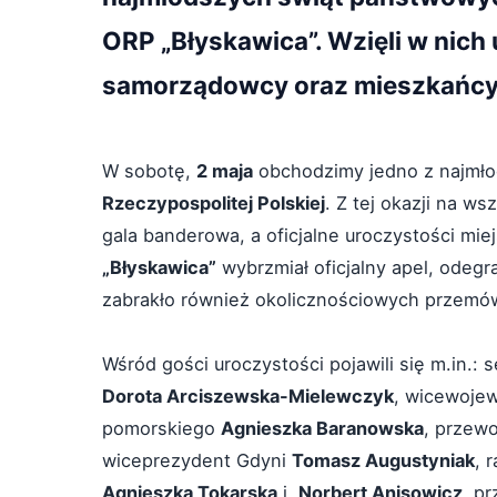
ORP „Błyskawica”. Wzięli w nich
samorządowcy oraz mieszkańcy 
W sobotę,
2 maja
obchodzimy jedno z najmł
Rzeczypospolitej Polskiej
. Z tej okazji na w
gala banderowa, a oficjalne uroczystości mie
„Błyskawica”
wybrzmiał oficjalny apel, odeg
zabrakło również okolicznościowych przemó
Wśród gości uroczystości pojawili się m.in.: 
Dorota Arciszewska-Mielewczyk
, wicewoje
pomorskiego
Agnieszka Baranowska
, przew
wiceprezydent Gdyni
Tomasz Augustyniak
, 
Agnieszka Tokarska
i
Norbert Anisowicz
, p