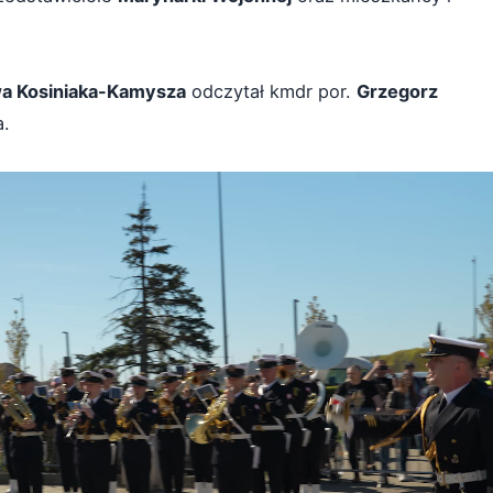
a Kosiniaka-Kamysza
odczytał kmdr por.
Grzegorz
a.