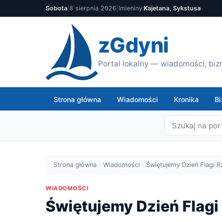
Sobota
|
8 sierpnia 2026
|
Imieniny:
Kajetana, Sykstusa
zGdyni
Portal lokalny — wiadomości, bizn
Strona główna
Wiadomości
Kronika
Bi
Strona główna
›
Wiadomości
›
Świętujemy Dzień Flagi Rz
WIADOMOŚCI
Świętujemy Dzień Flagi 