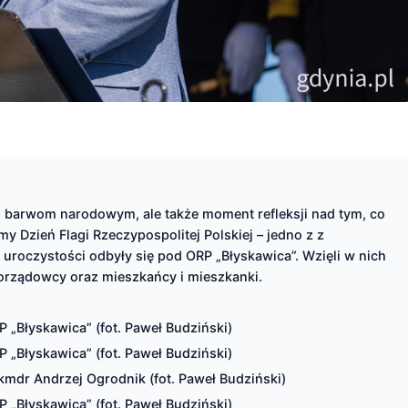
m barwom narodowym, ale także moment refleksji nad tym, co
y Dzień Flagi Rzeczypospolitej Polskiej – jedno z z
roczystości odbyły się pod ORP „Błyskawica”. Wzięli w nich
orządowcy oraz mieszkańcy i mieszkanki.
P „Błyskawica” (fot. Paweł Budziński)
P „Błyskawica” (fot. Paweł Budziński)
 kmdr Andrzej Ogrodnik (fot. Paweł Budziński)
P „Błyskawica” (fot. Paweł Budziński)