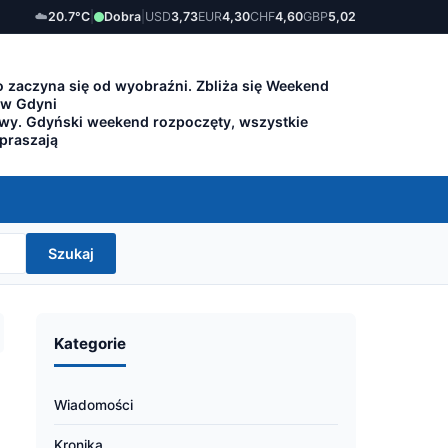
☁️
20.7°C
|
Dobra
|
USD
3,73
EUR
4,30
CHF
4,60
GBP
5,02
 zaczyna się od wyobraźni. Zbliża się Weekend
 w Gdyni
owy. Gdyński weekend rozpoczęty, wszystkie
apraszają
Szukaj
Kategorie
Wiadomości
Kronika