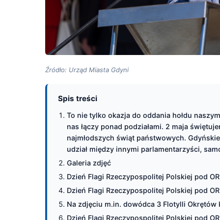
Źródło: Urząd Miasta Gdyni
Spis treści
To nie tylko okazja do oddania hołdu naszy
nas łączy ponad podziałami. 2 maja świętujem
najmłodszych świąt państwowych. Gdyńskie u
udział między innymi parlamentarzyści, sam
Galeria zdjęć
Dzień Flagi Rzeczypospolitej Polskiej pod OR
Dzień Flagi Rzeczypospolitej Polskiej pod OR
Na zdjęciu m.in. dowódca 3 Flotylli Okrętów
Dzień Flagi Rzeczypospolitej Polskiej pod OR