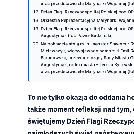
oraz przedstawiciele Marynarki Wojennej (fo
Dzień Flagi Rzeczypospolitej Polskiej pod OR
Orkiestra Reprezentacyjna Marynarki Wojenne
Dzień Flagi Rzeczypospolitej Polskiej pod O
Augustyniak (fot. Paweł Budziński)
Na pokładzie stoją m.in.: senator Sławomir 
Mielewczyk, wicewojewoda pomorski Emil R
Baranowska, przewodniczący Rady Miasta G
Augustyniak, radni miasta – Teresa Bysewsk
oraz przedstawiciele Marynarki Wojennej (fo
To nie tylko okazja do oddania
także moment refleksji nad tym, 
świętujemy Dzień Flagi Rzeczypos
najmłodszych świąt państwowych