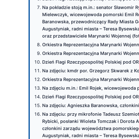
Na pokładzie stoją m.in.: senator Sławomir 
Mielewczyk, wicewojewoda pomorski Emil R
Baranowska, przewodniczący Rady Miasta G
Augustyniak, radni miasta – Teresa Bysewsk
oraz przedstawiciele Marynarki Wojennej (fo
Orkiestra Reprezentacyjna Marynarki Wojenne
Orkiestra Reprezentacyjna Marynarki Wojenne
Dzień Flagi Rzeczypospolitej Polskiej pod OR
Na zdjęciu: kmdr por. Grzegorz Skwarek z K
Orkiestra Reprezentacyjna Marynarki Wojenne
Na zdjęciu m.in.: Emil Rojek, wicewojewoda 
Dzień Flagi Rzeczypospolitej Polskiej pod OR
Na zdjęciu: Agnieszka Baranowska, członkin
Na zdjęciu: przy mikrofonie Tadeusz Szemio
Rybicki, posłanki Wioleta Tomczak i Dorota
członkini zarządu województwa pomorskieg
Augustyniak, radni miasta – Teresa Bysewsk