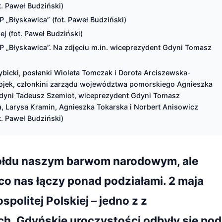
t. Paweł Budziński)
P „Błyskawica” (fot. Paweł Budziński)
j (fot. Paweł Budziński)
RP „Błyskawica”. Na zdjęciu m.in. wiceprezydent Gdyni Tomasz
Rybicki, posłanki Wioleta Tomczak i Dorota Arciszewska-
ojek, członkini zarządu województwa pomorskiego Agnieszka
dyni Tadeusz Szemiot, wiceprezydent Gdyni Tomasz
a, Larysa Kramin, Agnieszka Tokarska i Norbert Anisowicz
t. Paweł Budziński)
 hołdu naszym barwom narodowym, ale
co nas łączy ponad podziałami. 2 maja
politej Polskiej – jedno z z
. Gdyńskie uroczystości odbyły się pod