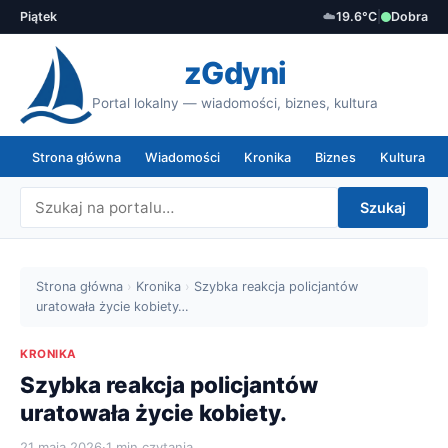
Piątek
☁️
19.6°C
|
Dobra
zGdyni
Portal lokalny — wiadomości, biznes, kultura
Strona główna
Wiadomości
Kronika
Biznes
Kultura
Szukaj
Strona główna
›
Kronika
›
Szybka reakcja policjantów
uratowała życie kobiety…
KRONIKA
Szybka reakcja policjantów
uratowała życie kobiety.
21 maja 2026
·
1 min czytania