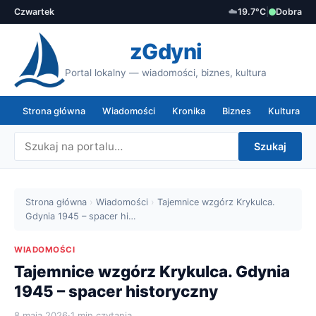
Czwartek
☁️
19.7°C
|
Dobra
zGdyni
Portal lokalny — wiadomości, biznes, kultura
Strona główna
Wiadomości
Kronika
Biznes
Kultura
Szukaj
Strona główna
›
Wiadomości
›
Tajemnice wzgórz Krykulca.
Gdynia 1945 – spacer hi…
WIADOMOŚCI
Tajemnice wzgórz Krykulca. Gdynia
1945 – spacer historyczny
8 maja 2026
·
1 min czytania