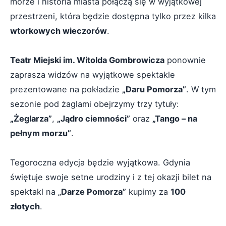
morze i historia miasta połączą się w wyjątkowej
przestrzeni, która będzie dostępna tylko przez kilka
wtorkowych wieczorów
.
Teatr Miejski im. Witolda Gombrowicza
ponownie
zaprasza widzów na wyjątkowe spektakle
prezentowane na pokładzie
„Daru Pomorza”
. W tym
sezonie pod żaglami obejrzymy trzy tytuły:
„Żeglarza”
,
„Jądro ciemności”
oraz
„Tango – na
pełnym morzu”
.
Tegoroczna edycja będzie wyjątkowa. Gdynia
świętuje swoje setne urodziny i z tej okazji bilet na
spektakl na „
Darze Pomorza”
kupimy za
100
złotych
.