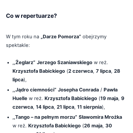
Co w repertuarze?
W tym roku na
„Darze Pomorza”
obejrzymy
spektakle:
,,Żeglarz”
Jerzego Szaniawskiego
w reż.
Krzysztofa Babickiego
(
2 czerwca
,
7 lipca
,
28
lipca
),
,,Jądro ciemności”
Josepha Conrada
/
Pawła
Huelle
w reż.
Krzysztofa Babickiego
(
19 maja
,
9
czerwca
,
14 lipca
,
21 lipca
,
11 sierpnia
),
,,Tango – na pełnym morzu”
Sławomira Mrożka
w reż.
Krzysztofa Babickiego
(
26 maja
,
30