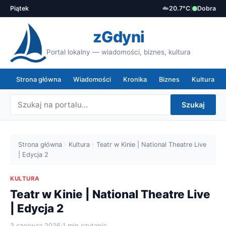
Piątek
☁️
20.7°C
|
Dobra
zGdyni
Portal lokalny — wiadomości, biznes, kultura
Strona główna
Wiadomości
Kronika
Biznes
Kultura
Szukaj
Strona główna
›
Kultura
›
Teatr w Kinie | National Theatre Live
| Edycja 2
KULTURA
Teatr w Kinie | National Theatre Live
| Edycja 2
3 czerwca 2026
·
1 min czytania