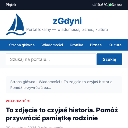
Piątek
⛅
19.6°C
|
Dobra
zGdyni
Portal lokalny — wiadomości, biznes, kultura
Strona główna
Wiadomości
Kronika
Biznes
Kultura
Szukaj
Strona główna
›
Wiadomości
›
To zdjęcie to czyjaś historia.
Pomóż przywrócić pa…
WIADOMOŚCI
To zdjęcie to czyjaś historia. Pomóż
przywrócić pamiątkę rodzinie
30 kwietnia 2026
·
2 min czytania