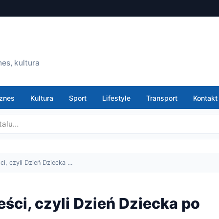
es, kultura
znes
Kultura
Sport
Lifestyle
Transport
Kontakt
ci, czyli Dzień Dziecka …
eści, czyli Dzień Dziecka po