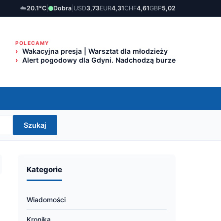
☁️
20.1°C
|
Dobra
|
USD
3,73
EUR
4,31
CHF
4,61
GBP
5,02
POLECAMY
Wakacyjna presja | Warsztat dla młodzieży
Alert pogodowy dla Gdyni. Nadchodzą burze
Szukaj
Kategorie
Wiadomości
Kronika