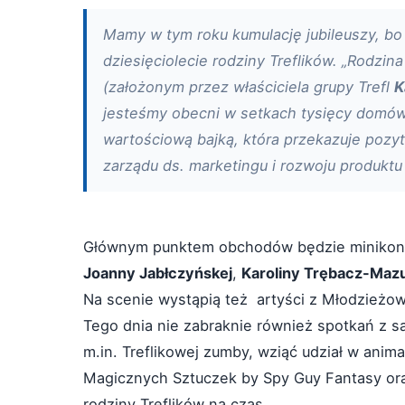
Mamy w tym roku kumulację jubileuszy, bo 
dziesięciolecie rodziny Treflików. „Rodzi
(założonym przez właściciela grupy Trefl
K
jesteśmy obecni w setkach tysięcy domów, 
wartościową bajką, która przekazuje poz
zarządu ds. marketingu i rozwoju produktu 
Głównym punktem obchodów będzie minikoncer
Joanny Jabłczyńskej
,
Karoliny Trębacz-Maz
Na scenie wystąpią też artyści z Młodzieżo
Tego dnia nie zabraknie również spotkań z s
m.in. Treflikowej zumby, wziąć udział w anim
Magicznych Sztuczek by Spy Guy Fantasy oraz
rodziny Treflików na czas.