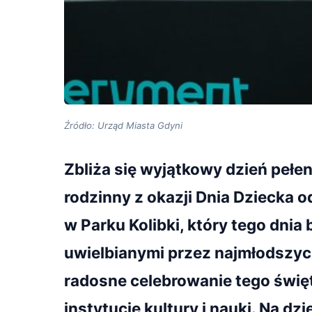
Źródło: Urząd Miasta Gdyni
Zbliża się wyjątkowy dzień pełen
rodzinny z okazji Dnia Dziecka o
w Parku Kolibki, który tego dnia
uwielbianymi przez najmłodszych
radosne celebrowanie tego świę
instytucje kultury i nauki. Na dzi