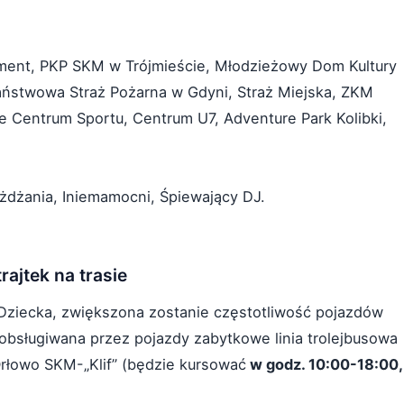
yment, PKP SKM w Trójmieście, Młodzieżowy Dom Kultury
Państwowa Straż Pożarna w Gdyni, Straż Miejska, ZKM
e Centrum Sportu, Centrum U7, Adventure Park Kolibki,
eżdżania, Iniemamocni, Śpiewający DJ.
ajtek na trasie
 Dziecka, zwiększona zostanie częstotliwość pojazdów
 obsługiwana przez pojazdy zabytkowe linia trolejbusowa
rłowo SKM-„Klif” (będzie kursować
w godz. 10:00-18:00,