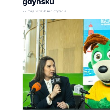
gdyńsku
22 maja 2026
·
8 min czytania