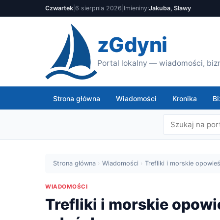
Czwartek
|
6 sierpnia 2026
|
Imieniny:
Jakuba, Sławy
zGdyni
Portal lokalny — wiadomości, bizn
Strona główna
Wiadomości
Kronika
Bi
Strona główna
›
Wiadomości
›
Trefliki i morskie opowieś
WIADOMOŚCI
Trefliki i morskie opowi