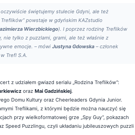
oczywiście świętujemy stulecie Gdyni, ale też
na Treflików” powstaje w gdyńskim KAZstudio
azimierza Wierzbickiego
). I poprzez rodzinę Treflików
nie tylko z puzzlami, grami, ale też właśnie z
ytywne emocje. – mówi
Justyna Gdowska
– członek
w Trefl S.A.
t z udziałem gwiazd serialu „Rodzina Treflików”:
urkiewicz
oraz
Mai Gadzińskiej
.
wego Domu Kultury oraz Cheerleaders Gdynia Junior.
amymi Treflikami, z którymi będzie można nauczyć się
acjach przy wielkoformatowej grze „Spy Guy”, pokazach
 Speed Puzzlingu, czyli układaniu jubileuszowych puzzli