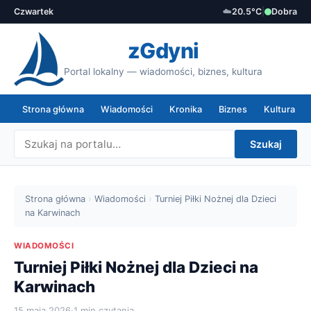
Czwartek
☁️
20.5°C
|
Dobra
zGdyni
Portal lokalny — wiadomości, biznes, kultura
Strona główna
Wiadomości
Kronika
Biznes
Kultura
Szukaj
Strona główna
›
Wiadomości
›
Turniej Piłki Nożnej dla Dzieci
na Karwinach
WIADOMOŚCI
Turniej Piłki Nożnej dla Dzieci na
Karwinach
15 maja 2026
·
1 min czytania