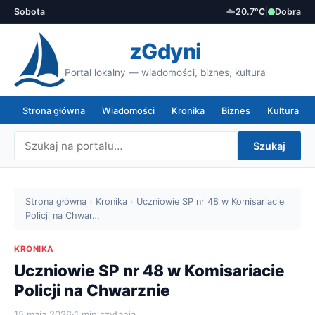
Sobota
☁️
20.7°C
|
Dobra
zGdyni
Portal lokalny — wiadomości, biznes, kultura
Strona główna
Wiadomości
Kronika
Biznes
Kultura
Szukaj
Strona główna
›
Kronika
›
Uczniowie SP nr 48 w Komisariacie
Policji na Chwar…
KRONIKA
Uczniowie SP nr 48 w Komisariacie
Policji na Chwarznie
15 maja 2026
·
1 min czytania