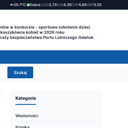
☁️
20.7°C
|
Dobra
|
USD
3,73
EUR
4,30
CHF
4,60
GBP
5,02
tów w konkursie - sportowe szkolenie dzieci
 koszykówce kobiet w 2026 roku
traży bezpieczeństwa Portu Lotniczego Gdańsk
Szukaj
Kategorie
Wiadomości
Kronika