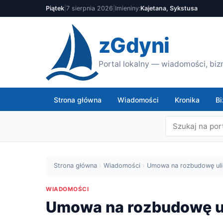
Piątek
|
7 sierpnia 2026
|
Imieniny:
Kajetana, Sykstusa
zGdyni
Portal lokalny — wiadomości, bizn
Strona główna
Wiadomości
Kronika
Bi
Strona główna
›
Wiadomości
›
Umowa na rozbudowę ulic
WIADOMOŚCI
Umowa na rozbudowę ul