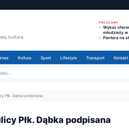
POLECAMY
Wykaz oferen
młodzieży w
es, kultura
Pantera na s
znes
Kultura
Sport
Lifestyle
Transport
Kontakt
y Płk. Dąbka podpisana
icy Płk. Dąbka podpisana