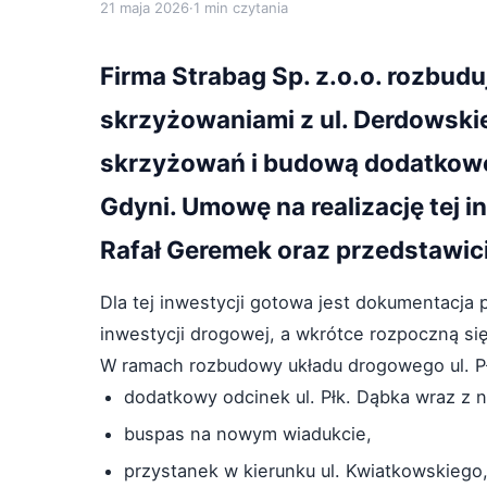
21 maja 2026
·
1 min czytania
Firma Strabag Sp. z.o.o. rozbudu
skrzyżowaniami z ul. Derdowski
skrzyżowań i budową dodatkoweg
Gdyni. Umowę na realizację tej i
Rafał Geremek oraz przedstawic
Dla tej inwestycji gotowa jest dokumentacja 
inwestycji drogowej, a wkrótce rozpoczną si
W ramach rozbudowy układu drogowego ul. P
dodatkowy odcinek ul. Płk. Dąbka wraz 
buspas na nowym wiadukcie,
przystanek w kierunku ul. Kwiatkowskiego,