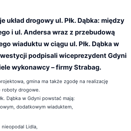
je układ drogowy ul. Płk. Dąbka: między
ego i ul. Andersa wraz z przebudową
o wiaduktu w ciągu ul. Płk. Dąbka w
nwestycji podpisali wiceprezydent Gdyni
iele wykonawcy – firmy Strabag.
projektowa, gmina ma także zgodę na realizację
ę roboty drogowe.
łk. Dąbka w Gdyni powstać mają:
z nowym, dodatkowym wiaduktem,
 nieopodal Lidla,