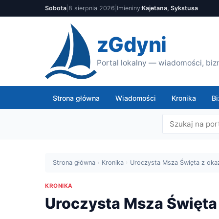
Sobota
|
8 sierpnia 2026
|
Imieniny:
Kajetana, Sykstusa
zGdyni
Portal lokalny — wiadomości, bizn
Strona główna
Wiadomości
Kronika
Bi
Strona główna
›
Kronika
›
Uroczysta Msza Święta z okaz
KRONIKA
Uroczysta Msza Święta 