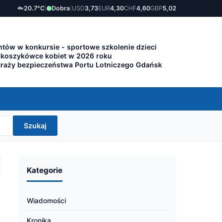
☁️
20.7°C
|
Dobra
|
USD
3,73
EUR
4,30
CHF
4,60
GBP
5,02
tów w konkursie - sportowe szkolenie dzieci
 koszykówce kobiet w 2026 roku
traży bezpieczeństwa Portu Lotniczego Gdańsk
Szukaj
Kategorie
Wiadomości
Kronika